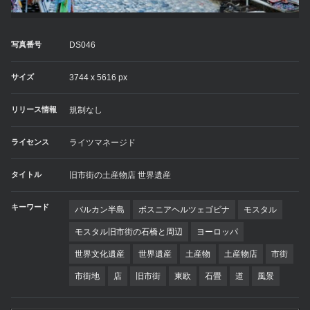
写真番号
DS046
サイズ
3744 x 5616 px
リリース情報
規制なし
ライセンス
ライツマネージド
タイトル
旧市街の土産物店 世界遺産
キーワード
バルカン半島
ボスニアヘルツェゴビナ
モスタル
モスタル旧市街の石橋と周辺
ヨーロッパ
世界文化遺産
世界遺産
土産物
土産物店
市街
市街地
店
旧市街
東欧
石畳
道
風景