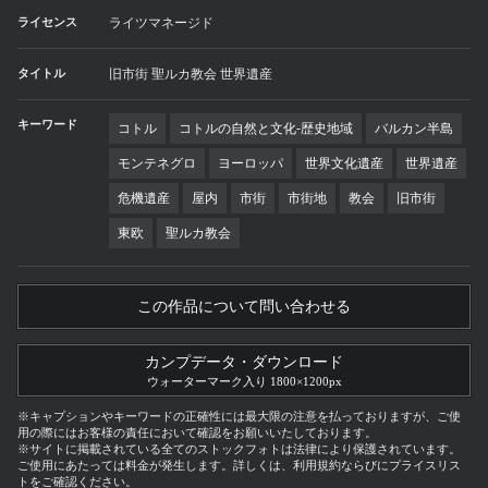
ライセンス
ライツマネージド
タイトル
旧市街 聖ルカ教会 世界遺産
キーワード
コトル
コトルの自然と文化-歴史地域
バルカン半島
モンテネグロ
ヨーロッパ
世界文化遺産
世界遺産
危機遺産
屋内
市街
市街地
教会
旧市街
東欧
聖ルカ教会
この作品について問い合わせる
カンプデータ・ダウンロード
ウォーターマーク入り 1800×1200px
※キャプションやキーワードの正確性には最大限の注意を払っておりますが、ご使
用の際にはお客様の責任において確認をお願いいたしております。
※サイトに掲載されている全てのストックフォトは法律により保護されています。
ご使用にあたっては料金が発生します。詳しくは、利用規約ならびにプライスリス
トをご確認ください。