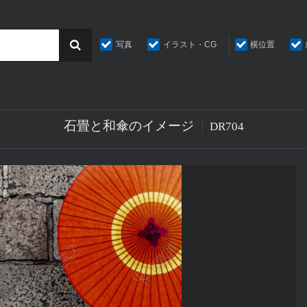
写真
イラスト・CG
横位置
石畳と和傘のイメージ
DR704