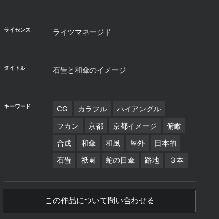
ライセンス
ライツマネージド
タイトル
石畳と和傘のイメージ
キーワード
CG
カラフル
ハイアングル
フカン
京都
京都イメージ
俯瞰
合成
和傘
和風
屋外
日本的
石畳
祇園
蛇の目傘
路地
３本
この作品について問い合わせる