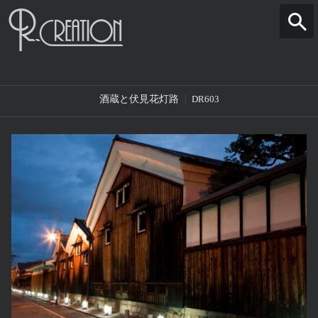
酒蔵と伏見花灯路
DR603