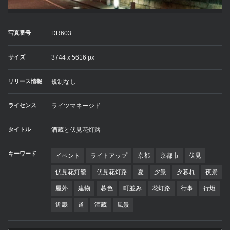
写真番号
DR603
サイズ
3744 x 5616 px
リリース情報
規制なし
ライセンス
ライツマネージド
タイトル
酒蔵と伏見花灯路
キーワード
イベント
ライトアップ
京都
京都市
伏見
伏見花灯籠
伏見花灯路
夏
夕景
夕暮れ
夜景
屋外
建物
暮色
町並み
花灯路
行事
行燈
近畿
道
酒蔵
風景