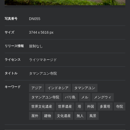
写真番号
DN055
サイズ
3744 x 5616 px
リリース情報
規制なし
ライセンス
ライツマネージド
タイトル
タマンアユン寺院
キーワード
アジア
インドネシア
タマンアユン
タマンアユン寺院
バリ島
メル
メングウィ
世界文化遺産
世界遺産
塔
外国
多重塔
寺院
屋外
建物
文化遺産
無人
風景