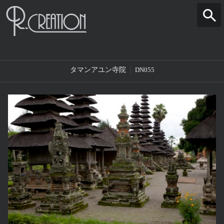
タマンアユン寺院
DN055