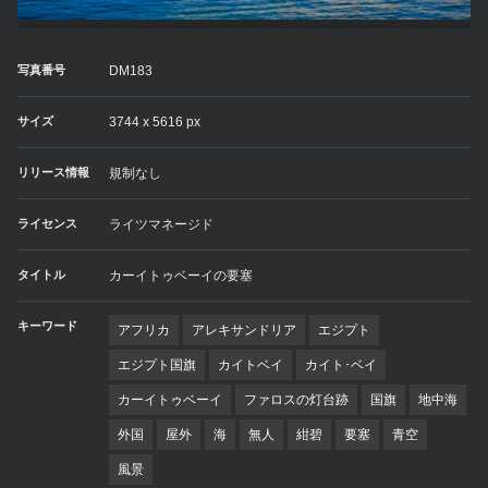
写真番号
DM183
サイズ
3744 x 5616 px
リリース情報
規制なし
ライセンス
ライツマネージド
タイトル
カーイトゥベーイの要塞
キーワード
アフリカ
アレキサンドリア
エジプト
エジプト国旗
カイトベイ
カイト･ベイ
カーイトゥベーイ
ファロスの灯台跡
国旗
地中海
外国
屋外
海
無人
紺碧
要塞
青空
風景