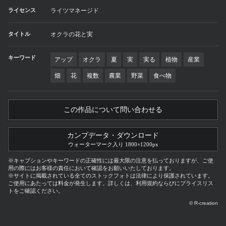
ライセンス
ライツマネージド
タイトル
オクラの花と実
キーワード
アップ
オクラ
夏
実
実る
植物
産業
畑
花
複数
農業
野菜
食べ物
この作品について問い合わせる
カンプデータ・ダウンロード
ウォーターマーク入り 1800×1200px
※キャプションやキーワードの正確性には最大限の注意を払っておりますが、ご使
用の際にはお客様の責任において確認をお願いいたしております。
※サイトに掲載されている全てのストックフォトは法律により保護されています。
ご使用にあたっては料金が発生します。詳しくは、利用規約ならびにプライスリス
トをご確認ください。
© R-creation