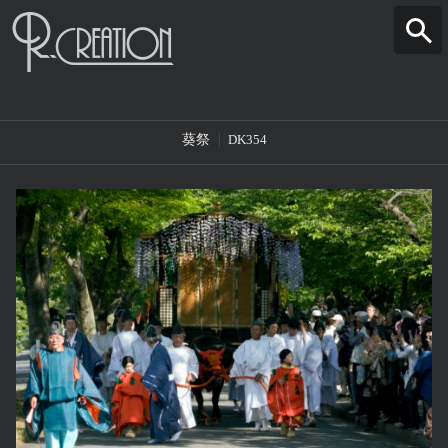
葵祭
DK354