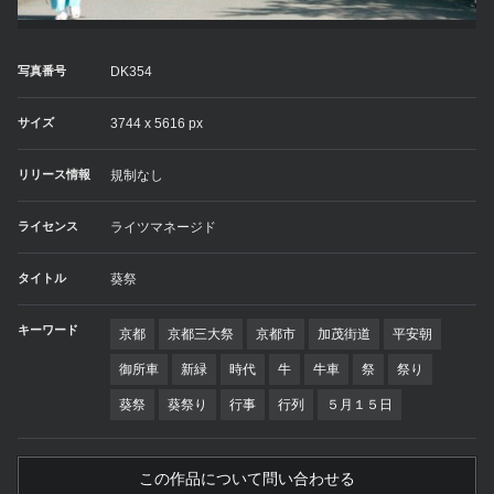
写真番号
DK354
サイズ
3744 x 5616 px
リリース情報
規制なし
ライセンス
ライツマネージド
タイトル
葵祭
キーワード
京都
京都三大祭
京都市
加茂街道
平安朝
御所車
新緑
時代
牛
牛車
祭
祭り
葵祭
葵祭り
行事
行列
５月１５日
この作品について問い合わせる