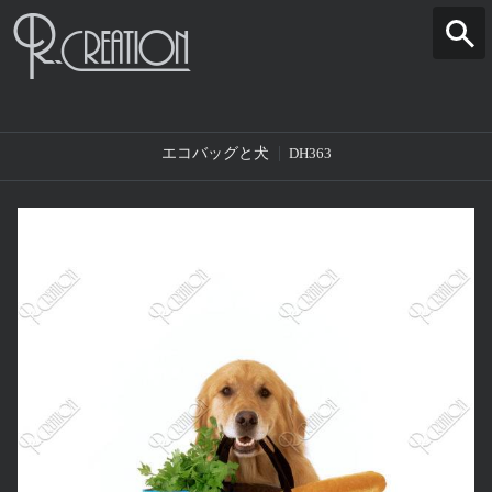
エコバッグと犬
DH363