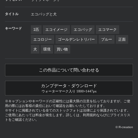
タイトル
エコバッグと犬
キーワード
1匹
エコイメージ
エコバッグ
エコマーク
エコロジー
ゴールデンレトリバー
ブルー
正面
犬
環境
買い物
この作品について問い合わせる
カンプデータ・ダウンロード
ウォーターマーク入り 1800×1447px
※キャプションやキーワードの正確性には最大限の注意を払っておりますが、ご使
用の際にはお客様の責任において確認をお願いいたしております。
※サイトに掲載されている全てのストックフォトは法律により保護されています。
ご使用にあたっては料金が発生します。詳しくは、利用規約ならびにプライスリス
トをご確認ください。
© R-creation