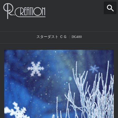
スターダスト ＣＧ
DG480