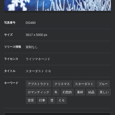
写真番号
DG480
サイズ
3617 x 5000 px
リリース情報
規制なし
ライセンス
ライツマネージド
タイトル
スターダスト ＣＧ
キーワード
アブストラクト
クリスマス
スターダスト
ブルー
ロマンティック
冬
幻想的
素材
結晶
美しい
背景
行事
雪
ＣＧ