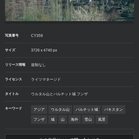
写真番号
CY359
サイズ
3726 x 4740 px
リリース情報
規制なし
ライセンス
ライツマネージド
タイトル
ウルタル山とバルチット城 フンザ
キーワード
アジア
ウルタル山
バルチット城
パキスタン
フンザ
城
山
海外
雪山
風景