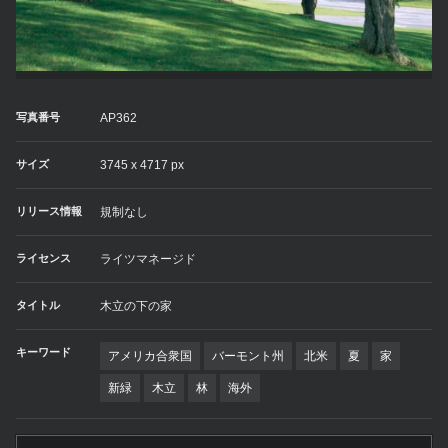
写真番号
AP362
サイズ
3745 x 4717 px
リリース情報
規制なし
ライセンス
ライツマネージド
タイトル
木立の下の家
キーワード
アメリカ合衆国
バーモント州
北米
夏
家
新緑
木立
林
海外