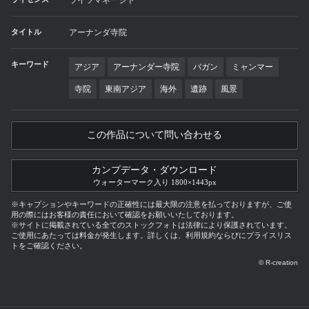
タイトル
アーナンダ寺院
キーワード
アジア
アーナンダー寺院
バガン
ミャンマー
寺院
東南アジア
海外
遺跡
風景
この作品について問い合わせる
カンプデータ・ダウンロード
ウォーターマーク入り 1800×1443px
※キャプションやキーワードの正確性には最大限の注意を払っておりますが、ご使
用の際にはお客様の責任において確認をお願いいたしております。
※サイトに掲載されている全てのストックフォトは法律により保護されています。
ご使用にあたっては料金が発生します。詳しくは、利用規約ならびにプライスリス
トをご確認ください。
© R-creation