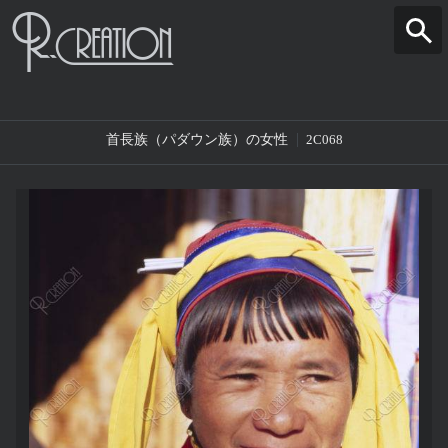
首長族（パダウン族）の女性
2C068