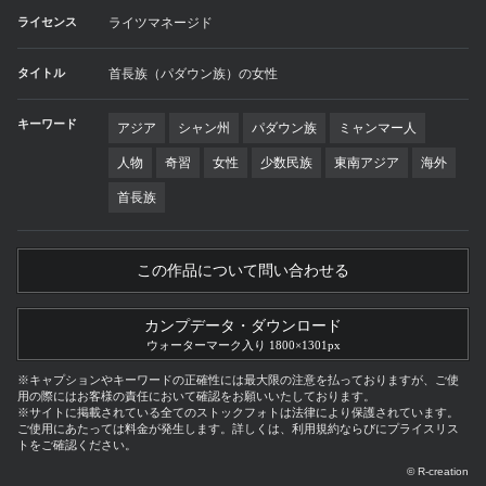
ライセンス
ライツマネージド
タイトル
首長族（パダウン族）の女性
キーワード
アジア
シャン州
パダウン族
ミャンマー人
人物
奇習
女性
少数民族
東南アジア
海外
首長族
この作品について問い合わせる
カンプデータ・ダウンロード
ウォーターマーク入り 1800×1301px
※キャプションやキーワードの正確性には最大限の注意を払っておりますが、ご使
用の際にはお客様の責任において確認をお願いいたしております。
※サイトに掲載されている全てのストックフォトは法律により保護されています。
ご使用にあたっては料金が発生します。詳しくは、利用規約ならびにプライスリス
トをご確認ください。
© R-creation