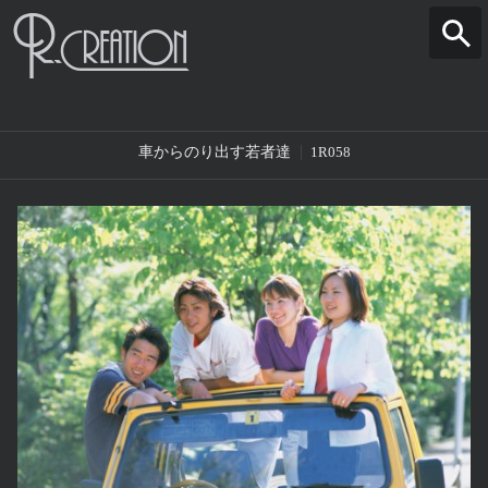
車からのり出す若者達
1R058