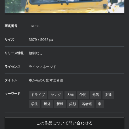
写真番号
1R058
サイズ
3679 x 5062 px
リリース情報
規制なし
ライセンス
ライツマネージド
タイトル
車からのり出す若者達
キーワード
ドライブ
ヤング
人物
仲間
元気
友達
学生
屋外
新緑
笑顔
若者達
車
この作品について問い合わせる