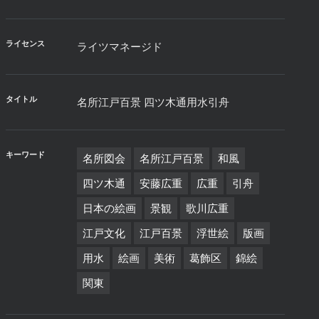
ライセンス
ライツマネージド
タイトル
名所江戸百景 四ツ木通用水引舟
キーワード
名所図会
名所江戸百景
和風
四ツ木通
安藤広重
広重
引舟
日本の絵画
景観
歌川広重
江戸文化
江戸百景
浮世絵
版画
用水
絵画
美術
葛飾区
錦絵
関東