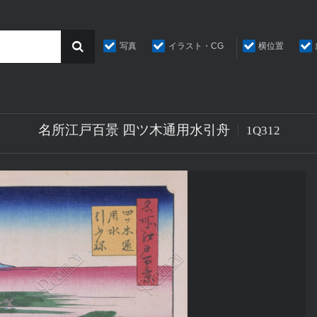
写真
イラスト・CG
横位置
名所江戸百景 四ツ木通用水引舟
1Q312