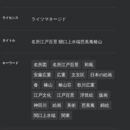
ライセンス
ライツマネージド
タイトル
名所江戸百景 關口上水端芭蕉庵椿山
キーワード
名所図
名所江戸百景
和風
安藤広重
広重
文京区
日本の絵画
春
椿山
椿山荘
歌川広重
江戸文化
江戸百景
浮世絵
版画
神田川
絵画
美術
芭蕉庵
錦絵
関口上水端
関東