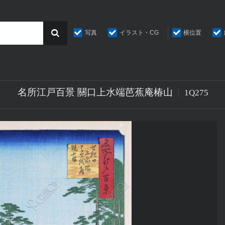
写真
イラスト・CG
横位置
名所江戸百景 關口上水端芭蕉庵椿山
1Q275