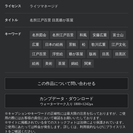
ライセンス
ライツマネージド
タイトル
名所江戸百景 目黒爺が茶屋
キーワード
名所図会
名所江戸百景
和風
安藤広重
富士山
広重
日本の絵画
景観
松
歌川広重
江戸文化
江戸百景
浮世絵
爺が茶屋
版画
目黒
目黒区
絵画
美術
茶屋
錦絵
関東
この作品について問い合わせる
カンプデータ・ダウンロード
ウォーターマーク入り 1800×1242px
※キャプションやキーワードの正確性には最大限の注意を払っておりますが、ご使
用の際にはお客様の責任において確認をお願いいたしております。
※サイトに掲載されている全てのストックフォトは法律により保護されています。
ご使用にあたっては料金が発生します。詳しくは、利用規約ならびにプライスリス
トをご確認ください。