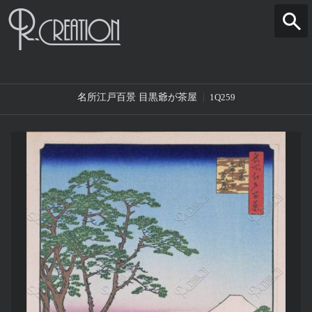
名所江戸百景 目黒爺が茶屋
1Q259