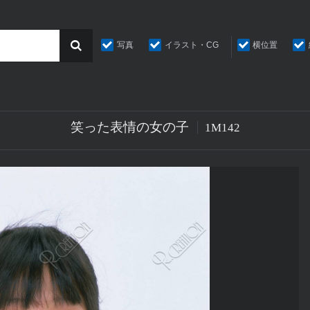
写真
イラスト・CG
横位置
笑った表情の女の子
1M142