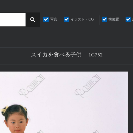
写真
イラスト・CG
横位置
スイカを食べる子供
1G752