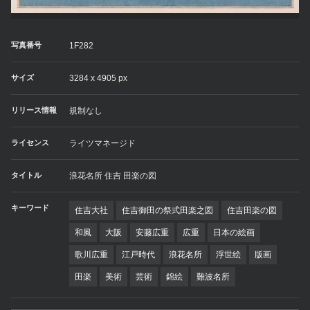
写真番号
1F282
サイズ
3284 x 4905 px
リリース情報
規制なし
ライセンス
ライツマネージド
タイトル
浪花名所 住吉 田楽の図
キーワード
住吉大社
住吉御田の祭式田楽之図
住吉田楽の図
和風
大阪
安藤広重
広重
日本の絵画
歌川広重
江戸時代
浪花名所
浮世絵
版画
田楽
美術
芸術
錦絵
難波名所