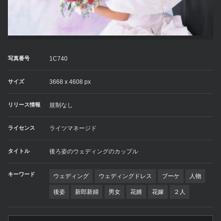
写真番号
1C740
サイズ
3668 x 4608 px
リリース情報
規制なし
ライセンス
ライツマネージド
タイトル
後ろ姿のウェディングのカップル
キーワード
ウェディング
ウェディングドレス
ブーケ
人物
後姿
新郎新婦
男女
花婿
花嫁
２人