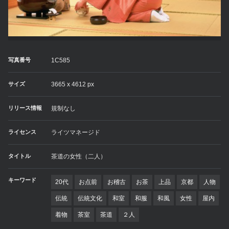
写真番号
1C585
サイズ
3665 x 4612 px
リリース情報
規制なし
ライセンス
ライツマネージド
タイトル
茶道の女性（二人）
キーワード
20代
お点前
お稽古
お茶
上品
京都
人物
伝統
伝統文化
和室
和服
和風
女性
屋内
着物
茶室
茶道
２人