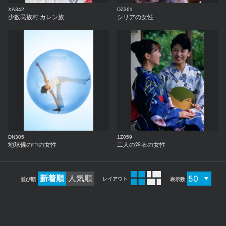
XA342
DZ361
少数民族村 カレン族
シリアの女性
DN305
1Z059
地球儀の中の女性
二人の浴衣の女性
新着順
人気順
レイアウト
並び順
表示数