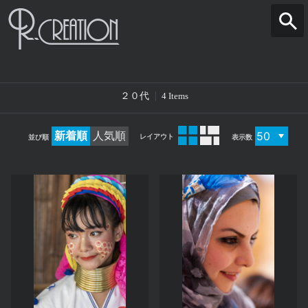
２０代
4 Items
新着順
人気順
レイアウト
並び順
表示数