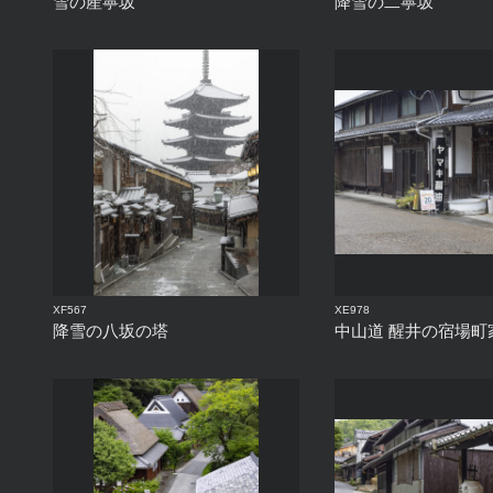
雪の産寧坂
降雪の二寧坂
XF567
XE978
降雪の八坂の塔
中山道 醒井の宿場町