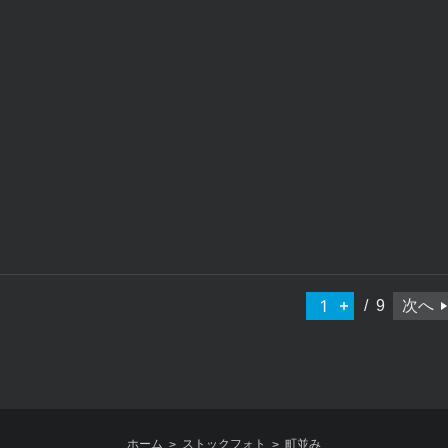
XB448
XB442
五個荘近江商人屋敷
五個荘近江
9
次へ
ホーム
ストックフォト
町並み
>
>