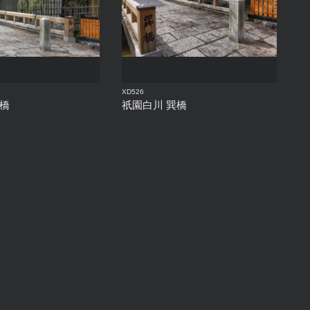
XD526
巽橋
祇園白川 巽橋