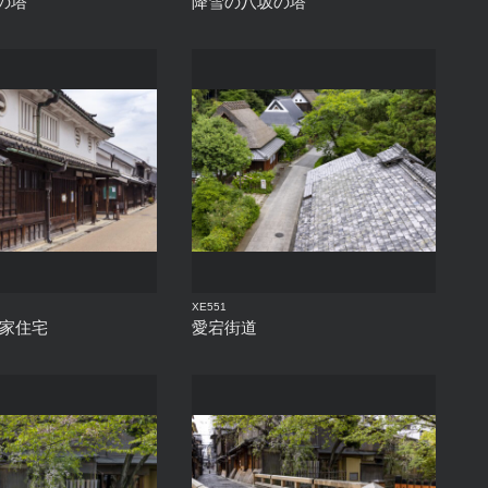
の塔
降雪の八坂の塔
XE551
合家住宅
愛宕街道