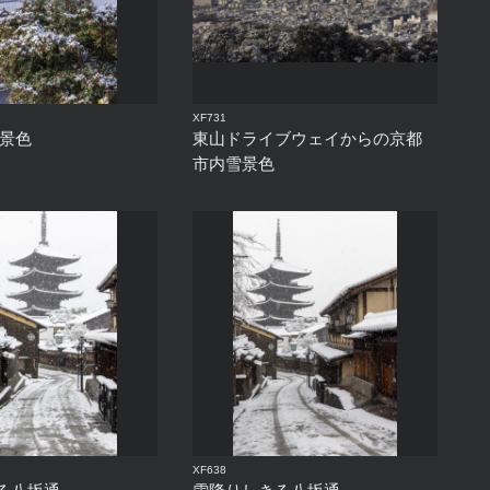
XF731
雪景色
東山ドライブウェイからの京都
市内雪景色
XF638