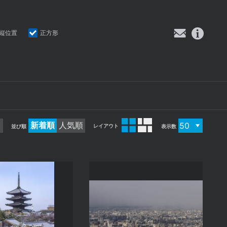
縦位置
正方形
新着順
人気順
レイアウト
並び順
表示数