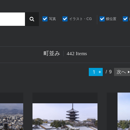
写真
イラスト・CG
横位置
町並み
442 Items
9
次へ