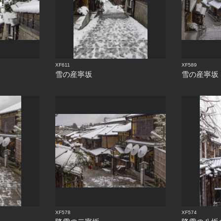
XF611
XF589
雪の産寧坂
雪の産寧坂
XF578
XF574