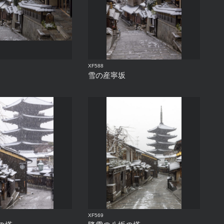
XF588
雪の産寧坂
XF569