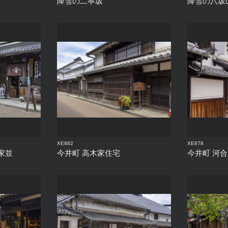
降雪の二寧坂
降雪の八坂
XE882
XE878
家並
今井町 高木家住宅
今井町 河