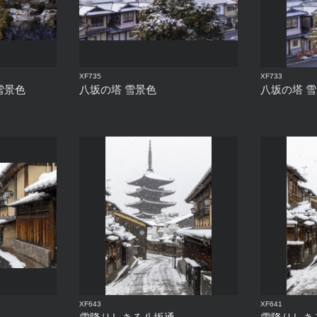
XF735
XF733
雪景色
八坂の塔 雪景色
八坂の塔 
XF643
XF641