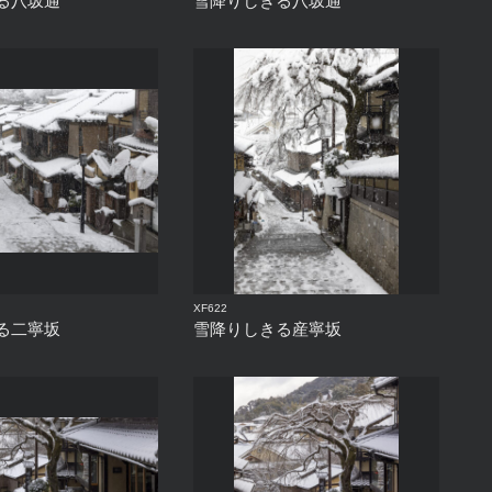
る八坂通
雪降りしきる八坂通
XF622
る二寧坂
雪降りしきる産寧坂