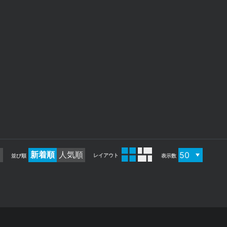
XB037
商人屋敷
祇園白川巽橋の桜
新着順
人気順
レイアウト
並び順
表示数