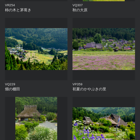
VR254
VQ307
柿の木と茅葺き
秋の大原
VQ229
VP359
畑の棚田
初夏のかやぶきの里