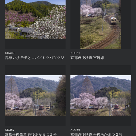
XD409
XD361
高雄 ハナモモとコバノミツバツツジ
京都丹後鉄道 宮舞線
XD357
XD356
京都丹後鉄道 丹後あかまつ２号
京都丹後鉄道 丹後あかまつ２号