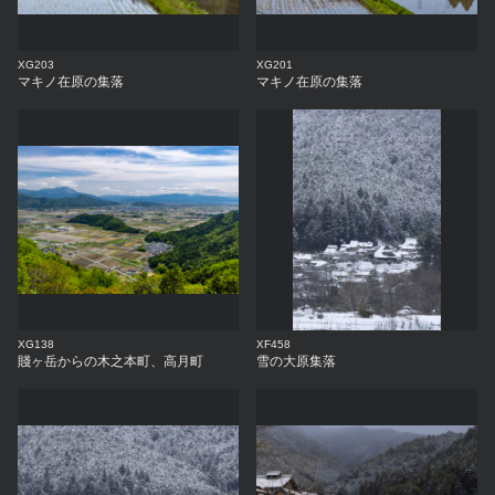
XG203
XG201
マキノ在原の集落
マキノ在原の集落
XG138
XF458
賤ヶ岳からの木之本町、高月町
雪の大原集落