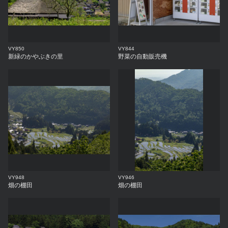
VY850
VY844
新緑のかやぶきの里
野菜の自動販売機
VY948
VY946
畑の棚田
畑の棚田