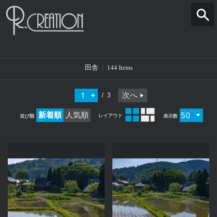
田舎
144 Items
次へ
3
新着順
人気順
レイアウト
並び順
表示数