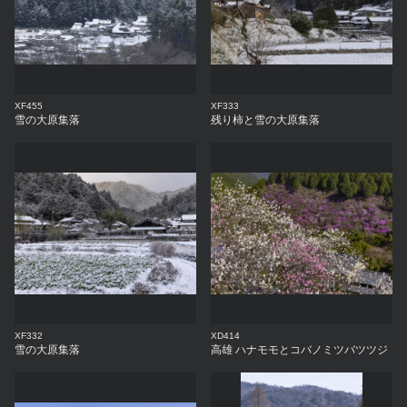
XF455
XF333
雪の大原集落
残り柿と雪の大原集落
XF332
XD414
雪の大原集落
高雄 ハナモモとコバノミツバツツジ