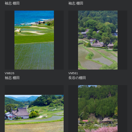
袖志 棚田
袖志 棚田
VM626
VM581
袖志 棚田
長谷の棚田