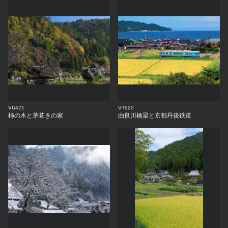
VU421
VT920
柿の木と茅葺きの家
由良川橋梁と京都丹後鉄道