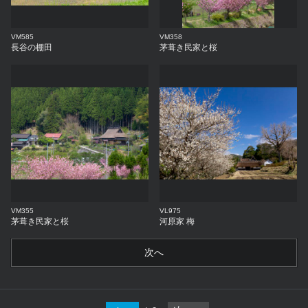
VM585
VM358
長谷の棚田
茅葺き民家と桜
VM355
VL975
茅葺き民家と桜
河原家 梅
次へ