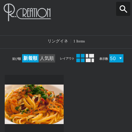
リングイネ
1 Items
新着順
人気順
レイアウト
並び順
表示数