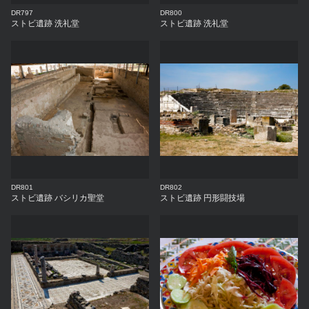
DR797
DR800
ストビ遺跡 洗礼堂
ストビ遺跡 洗礼堂
DR801
DR802
ストビ遺跡 バシリカ聖堂
ストビ遺跡 円形闘技場