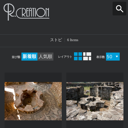
ストビ
6 Items
新着順
人気順
レイアウト
並び順
表示数