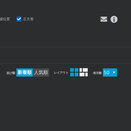
縦位置
正方形
新着順
人気順
レイアウト
並び順
表示数