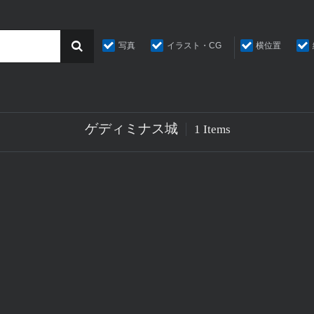
写真
イラスト・CG
横位置
ゲディミナス城
1 Items