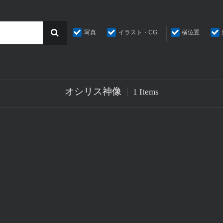
写真
イラスト・CG
横位置
オシリス神像
1 Items