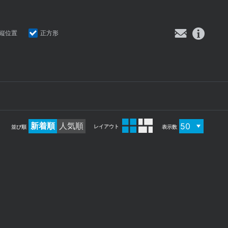
縦位置
正方形
新着順
人気順
レイアウト
並び順
表示数