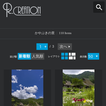
かやぶきの里
110 Items
次へ
3
新着順
人気順
レイアウト
並び順
表示数